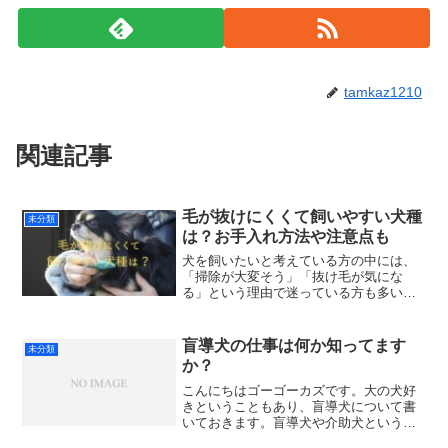
tamkaz1210
関連記事
毛が抜けにくくて飼いやすい犬種
未分類
は？お手入れ方法や注意点も
犬を飼いたいと考えている方の中には、
「掃除が大変そう」「抜け毛が気にな
る」という理由で迷っている方も多いの
ではないでしょうか。実は犬には、抜け
毛が非常に少ない犬種や、ほとんど毛が
落ちない犬種が存在します。ただし、毛
盲導犬の仕事は何か知ってます
未分類
が抜けにくい代わりに定期的...
か？
こんにちはゴーゴーカズです。大の犬好
きということもあり、盲導犬について書
いておきます。盲導犬や介助犬というと
ラブラドールレトリバーというほどイメ