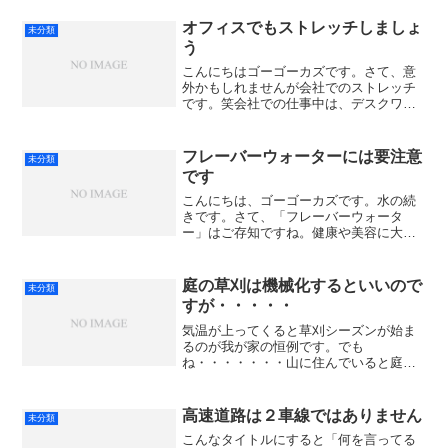
ージができていると思います。(^^)たしか
に犬種でいえばラブが圧倒的に多く、実
オフィスでもストレッチしましょ
未分類
際に町で遭遇するの...
う
こんにちはゴーゴーカズです。さて、意
外かもしれませんが会社でのストレッチ
です。笑会社での仕事中は、デスクワー
クなど同じ姿勢が長いですね。これは体
が固まりやすいということ。そしてこれ
を継続すると、下半身太りやお腹が出る
フレーバーウォーターには要注意
未分類
原因にも。この固まった体...
です
こんにちは、ゴーゴーカズです。水の続
きです。さて、「フレーバーウォータ
ー」はご存知ですね。健康や美容に大い
に関心があるなら、すでに飲んでいるか
もしれません。ミネラルウォーターにフ
ルーツなどの香りと味がほんのり付いて
庭の草刈は機械化するといいので
未分類
いて飲みたくなります・・・...
すが・・・・・
気温が上ってくると草刈シーズンが始ま
るのが我が家の恒例です。でも
ね・・・・・・・山に住んでいると庭の
草刈りって大変なんですよね。(^^;同じ雑
草でも勢いが違い強いし、斜面もあるの
で刈り難さと体力勝負の面が結構ありま
高速道路は２車線ではありません
未分類
す。草刈を始めた若い頃は1...
こんなタイトルにすると「何を言ってる