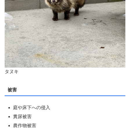
タヌキ
被害
庭や床下への侵入
糞尿被害
農作物被害