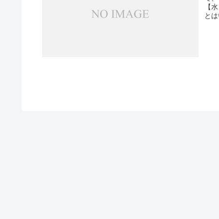
【水
とは