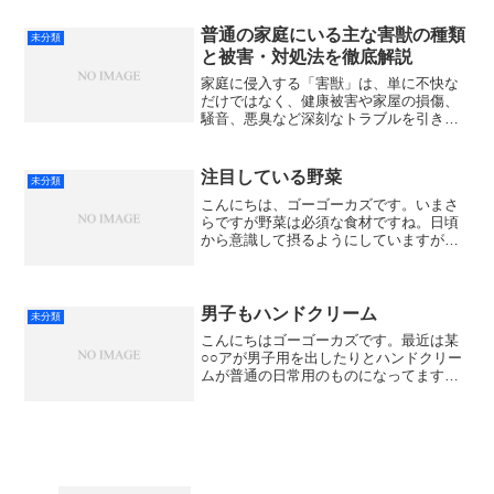
れる人・健康でやりたいことができる人
などなど。あなたの世代にかかわらずな
普通の家庭にいる主な害獣の種類
未分類
りたい人があると思います...
と被害・対処法を徹底解説
家庭に侵入する「害獣」は、単に不快な
だけではなく、健康被害や家屋の損傷、
騒音、悪臭など深刻なトラブルを引き起
こします。特に近年は都市部でも被害が
増加しており、ネズミやハクビシン、ア
ライグマなどが住宅に住み着くケースが
注目している野菜
未分類
増えています。この記事で...
こんにちは、ゴーゴーカズです。いまさ
らですが野菜は必須な食材ですね。日頃
から意識して摂るようにしていますが、
どうしても偏ったり同じメニューになり
がちです。(; ;)メニューは意識して変える
としても野菜は自然の結果なのでコント
ロールはできませ...
男子もハンドクリーム
未分類
こんにちはゴーゴーカズです。最近は某
○○アが男子用を出したりとハンドクリー
ムが普通の日常用のものになってます
ね。男子が手にクリームなどと言おうも
のなら？？？でしたから、昔は。笑男は
ほとんど家事などしないし普通に生活す
る中で手を濡らす機会はな...