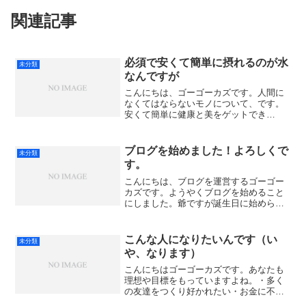
関連記事
必須で安くて簡単に摂れるのが水
未分類
なんですが
こんにちは、ゴーゴーカズです。人間に
なくてはならないモノについて、です。
安くて簡単に健康と美をゲットでき
る・・・・・それが【水】なんですが、
摂るのに「安い」、「簡単」は納得でき
ますね？とはいえ値段でいえば水も高く
ブログを始めました！よろしくで
未分類
なりました。“捻るとジャーッ...
す。
こんにちは、ブログを運営するゴーゴー
カズです。ようやくブログを始めること
にしました。爺ですが誕生日に始められ
るのは嬉しいですね。誰かのブログを読
むのは以前からしてきましたが、自分で
記事を書いていくとなると何を書いたら
こんな人になりたいんです（い
未分類
いいのか正直悩みます。有...
や、なります）
こんにちはゴーゴーカズです。あなたも
理想や目標をもっていますよね。・多く
の友達をつくり好かれたい・お金に不自
由しない人・何でも頼られそれに応えら